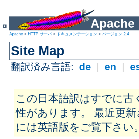
Apach
Apache
>
HTTP サーバ
>
ドキュメンテーション
>
バージョン 2.4
Site Map
翻訳済み言語:
de
|
en
|
e
この日本語訳はすでに古
性があります。 最近更
には英語版をご覧下さい