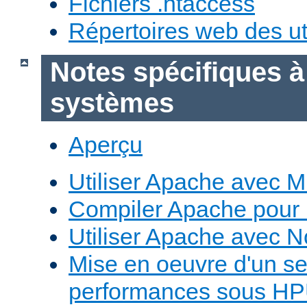
Fichiers .htaccess
Répertoires web des uti
Notes spécifiques à
systèmes
Aperçu
Utiliser Apache avec 
Compiler Apache pour
Utiliser Apache avec 
Mise en oeuvre d'un s
performances sous H