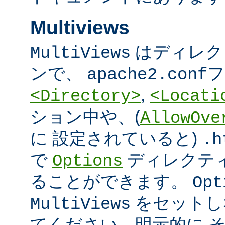
Multiviews
はディレク
MultiViews
ンで、
フ
apache2.conf
,
<Directory>
<Locati
ション中や、(
AllowOve
に 設定されていると)
.h
で
ディレクテ
Options
ることができます。
Opt
をセットし
MultiViews
てください。明示的に 