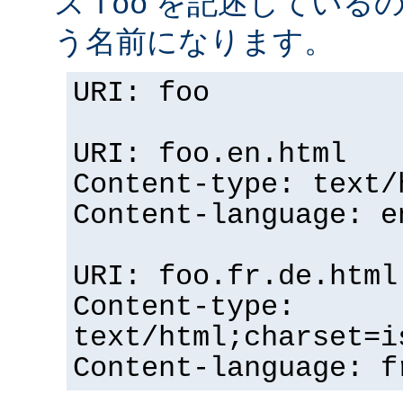
ス
を記述している
foo
う名前になります。
URI: foo
URI: foo.en.html
Content-type: text/
Content-language: e
URI: foo.fr.de.html
Content-type:
text/html;charset=i
Content-language: f