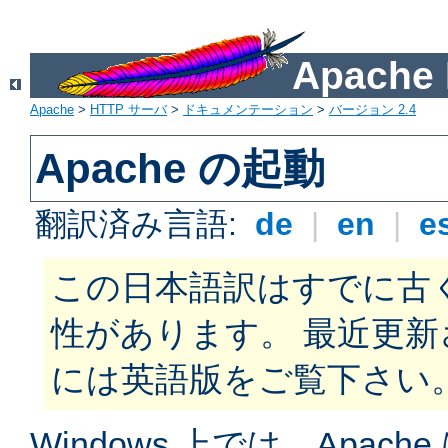
Apach
Apache
>
HTTP サーバ
>
ドキュメンテーション
>
バージョン 2.4
Apache の起動
翻訳済み言語:
de
|
en
|
e
この日本語訳はすでに古
性があります。 最近更
には英語版をご覧下さい
Windows 上では、Apache