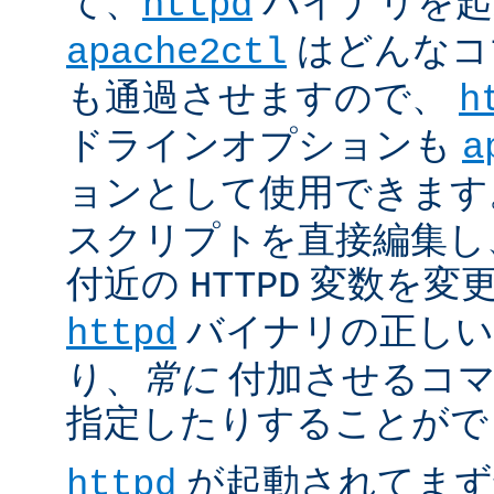
て、
バイナリを起
httpd
はどんなコ
apache2ctl
も通過させますので、
h
ドラインオプションも
a
ョンとして使用できます
スクリプトを直接編集し
付近の
変数を変
HTTPD
バイナリの正しい
httpd
り、
常に
付加させるコマ
指定したりすることがで
が起動されてまず
httpd