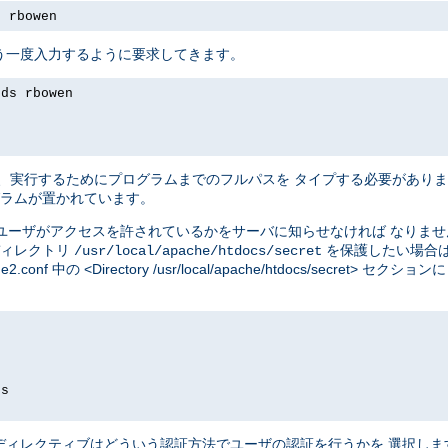
s rbowen
う一度入力するように要求してきます。
rds rbowen
、実行するためにプログラムまでのフルパスを タイプする必要があり
ラムが置かれています。
ユーザがアクセスを許されているかをサーバに知らせなければ なりま
ディレクトリ
を保護したい場合
/usr/local/apache/htdocs/secret
e2.conf 中の <Directory /usr/local/apache/htdocs/secre
ds
ディレクティブはどういう認証方法でユーザの認証を行うかを 選択し