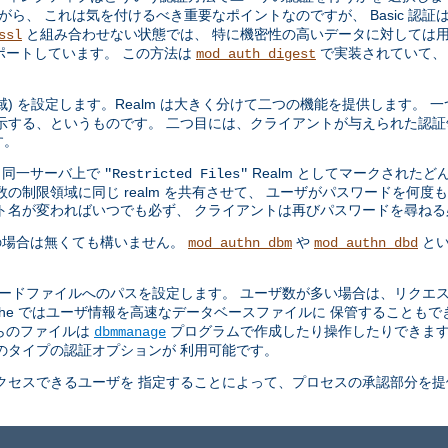
ら、 これは気を付けるべき重要なポイントなのですが、 Basic 認証
と組み合わせない状態では、 特に機密性の高いデータに対しては用
ssl
ポートしています。 この方法は
で実装されていて、
mod_auth_digest
領域) を設定します。Realm は大きく分けて二つの機能を提供します。
示する、というものです。 二つ目には、クライアントが与えられた認証
す。
、同一サーバ上で
Realm としてマークされた
"Restricted Files"
の制限領域に同じ realm を共有させて、 ユーザがパスワードを何度
ト名が変わればいつでも必ず、 クライアントは再びパスワードを尋ね
の場合は無くても構いません。
や
とい
mod_authn_dbm
mod_authn_dbd
ワードファイルへのパスを設定します。 ユーザ数が多い場合は、リクエス
che ではユーザ情報を高速なデータベースファイルに 保管することも
らのファイルは
プログラムで作成したり操作したりできま
dbmmanage
のタイプの認証オプションが 利用可能です。
セスできるユーザを 指定することによって、プロセスの承認部分を提