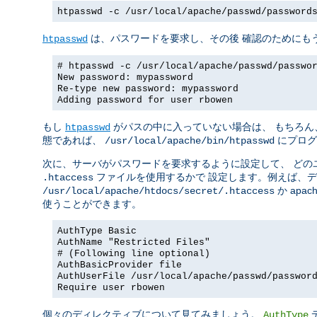
htpasswd -c /usr/local/apache/passwd/password
は、パスワードを要求し、その後 確認のためにも
htpasswd
# htpasswd -c /usr/local/apache/passwd/passwo
New password: mypassword
Re-type new password: mypassword
Adding password for user rbowen
もし
がパスの中に入っていない場合は、 もちろん
htpasswd
態であれば、
にプログ
/usr/local/apache/bin/htpasswd
次に、サーバがパスワードを要求するように設定して、 どの
ファイルを使用するかで 設定します。例えば、
.htaccess
か apach
/usr/local/apache/htdocs/secret/.htaccess
使うことができます。
AuthType Basic
AuthName "Restricted Files"
# (Following line optional)
AuthBasicProvider file
AuthUserFile /usr/local/apache/passwd/passwor
Require user rbowen
個々のディレクティブについて見てみましょう。
AuthType