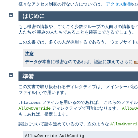
様々なアクセス制御の行ない方については、
アクセス制御
の
はじめに
もし機密の情報や、ごくごく少数グループの人向けの情報を 
人たちが 望みの人たちであることを確実にできるでしょう。
この文書では、多くの人が採用するであろう、 ウェブサイト
注意
データが本当に機密なのであれば、認証に加えてさらに
m
準備
この文書で取り扱われるディレクティブは、 メインサーバ設定
ファイル) かで用います。
ファイルを用いるのであれば、 これらのファイ
.htaccess
ディレクティブで可能になります。
AllowOverride
AllowO
もしあれば、指定します。
認証について話を進めているので、次のような
AllowOverri
AllowOverride AuthConfig