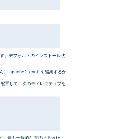
ます。デフォルトのインストール状
せん。
を編集するか
apache2.conf
は、
t> セクションに 配置して、次のディレクティブを
ます。最も一般的な方法は
Basic