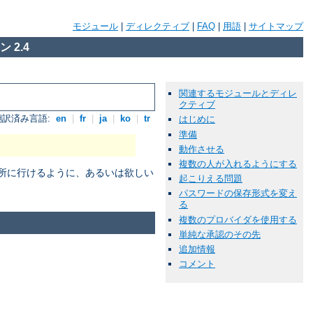
モジュール
|
ディレクティブ
|
FAQ
|
用語
|
サイトマップ
 2.4
関連するモジュールとディレ
クティブ
翻訳済み言語:
en
|
fr
|
ja
|
ko
|
tr
はじめに
準備
動作させる
複数の人が入れるようにする
場所に行けるように、あるいは欲しい
起こりえる問題
パスワードの保存形式を変え
る
複数のプロバイダを使用する
単純な承認のその先
追加情報
コメント