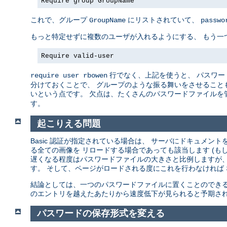
Require group GroupName
これで、グループ
にリストされていて、
GroupName
passwo
もっと特定せずに複数のユーザが入れるようにする、 もう一
Require valid-user
行でなく、上記を使うと、 パスワー
require user rbowen
分けておくことで、 グループのような振る舞いをさせることも
いという点です。 欠点は、たくさんのパスワードファイルを
す。
起こりえる問題
Basic 認証が指定されている場合は、 サーバにドキュメ
る全ての画像を リロードする場合であっても該当します (も
遅くなる程度はパスワードファイルの大きさと比例しますが、
す。 そして、ページがロードされる度にこれを行わなければ
結論としては、一つのパスワードファイルに置くことのできる
のエントリを越えたあたりから速度低下が見られると予期され
パスワードの保存形式を変える