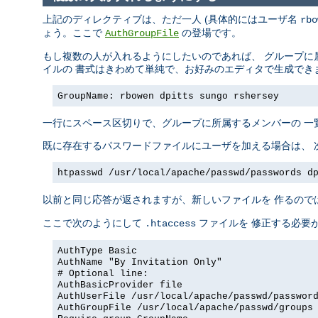
上記のディレクティブは、ただ一人 (具体的にはユーザ名
rbo
ょう。ここで
の登場です。
AuthGroupFile
もし複数の人が入れるようにしたいのであれば、 グループに
イルの 書式はきわめて単純で、お好みのエディタで生成でき
GroupName: rbowen dpitts sungo rshersey
一行にスペース区切りで、グループに所属するメンバーの 一
既に存在するパスワードファイルにユーザを加える場合は、 
htpasswd /usr/local/apache/passwd/passwords d
以前と同じ応答が返されますが、新しいファイルを 作るので
ここで次のようにして
ファイルを 修正する必要
.htaccess
AuthType Basic
AuthName "By Invitation Only"
# Optional line:
AuthBasicProvider file
AuthUserFile /usr/local/apache/passwd/passwor
AuthGroupFile /usr/local/apache/passwd/groups