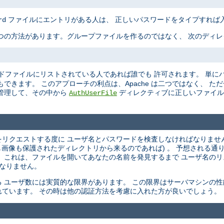
ファイルにエントリがある人は、 正しいパスワードをタイプすれば
rd
つの方法があります。グループファイルを作るのではなく、 次のディ
ドファイルにリストされている人であれば誰でも 許可されます。 単に
できます。 このアプローチの利点は、Apache は二つではなく、 た
管理して、その中から
ディレクティブに正しいファイル
AuthUserFile
ントをリクエストする度に ユーザ名とパスワードを検査しなければなりませ
し画像も保護されたディレクトリから来るのであれば) 。 予想される通
 これは、ファイルを開いてあなたの名前を発見するまで ユーザ名の
 なりません。
 ユーザ数には実質的な限界があります。 この限界はサーバマシンの性
ています。 その時は他の認証方法を考慮に入れた方が良いでしょう。