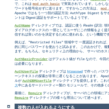
で、これは
で実装されています。しかしなが
mod_auth_basic
ワードを暗号化せずに送ります。ですからこの方法は、
mod_
Apache ではもう一つ別の認証方法:
をサ
AuthType Digest
ントは Digest 認証をサポートしているようです。
ディレクティブでは、認証に使う
Realm
(訳注: 
AuthName
ダイアログボックスの 一部としてユーザにこの情報をよく提
信すれば良いのかを決定するために使われる、という機能で
例えば、
領域中で 一度認証されれば
"Restricted Files"
的に同じパスワードを使おうと試みます。 このおかげで、複数
ます。もちろん、セキュリティ上の理由から、 サーバのホス
はデフォルト値が
なので、今回
AuthBasicProvider
file
は必要になります。
ディレクティブは
で作った パス
AuthUserFile
htpasswd
ーンテキストの探索が非常に遅くなることがあります。 Apa
ルが
ディレクティブを提供します。これ
AuthDBMUserFile
ス
中にあるサードパーティー製の モジュールで、その他多く
最後に、
ディレクティブが、サーバのこの領域にアク
Require
ディレクティブの様々な用法について述べます。
Require
複数の人が入れるようにする