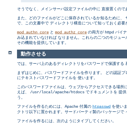
そうでなく、メインサーバ設定ファイルの中に 直接置くので
また、どのファイルがどこに保存されているか知るために、 
で、この文書中で ディレクトリ構造について知っておく必要
と
の両方が httpd バ
mod_authn_core
mod_authz_core
み込まれていなければ なりません。これらの二つのモジュー
その機能を提供しています。
動作させる
では、サーバ上のあるディレクトリをパスワードで保護する 
まずはじめに、パスワードファイルを作ります。 どの認証プ
にテキストパスワードファイルを 使います。
このパスワードファイルは、ウェブからアクセスできる場所に
えば、
でドキュメントを 提
/usr/local/apache/htdocs
う。
ファイルを作るためには、Apache 付属の
を使いま
htpasswd
クトリ以下に置かれます。サードバーティ製のパッケージで 
ファイルを作るには、次のようにタイプしてください。