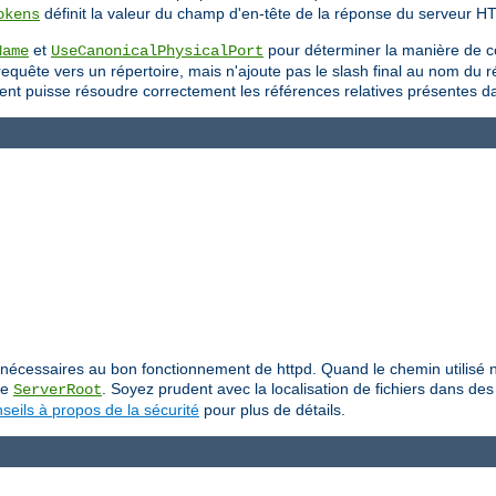
définit la valeur du champ d'en-tête de la réponse du serveur H
okens
et
pour déterminer la manière de c
Name
UseCanonicalPhysicalPort
uête vers un répertoire, mais n'ajoute pas le slash final au nom du répe
 client puisse résoudre correctement les références relatives présentes 
iers nécessaires au bon fonctionnement de httpd. Quand le chemin utilis
ive
. Soyez prudent avec la localisation de fichiers dans des 
ServerRoot
seils à propos de la sécurité
pour plus de détails.