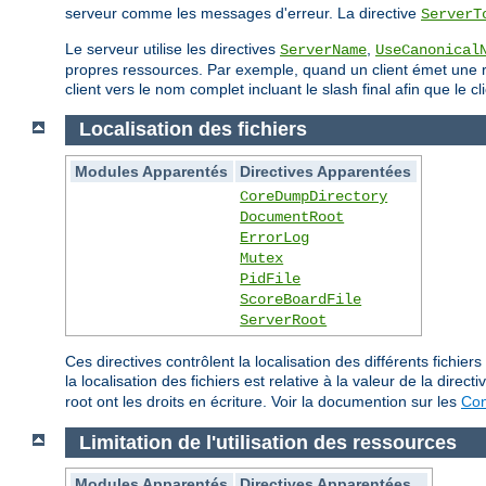
serveur comme les messages d'erreur. La directive
ServerT
Le serveur utilise les directives
,
ServerName
UseCanonical
propres ressources. Par exemple, quand un client émet une req
client vers le nom complet incluant le slash final afin que le
Localisation des fichiers
Modules Apparentés
Directives Apparentées
CoreDumpDirectory
DocumentRoot
ErrorLog
Mutex
PidFile
ScoreBoardFile
ServerRoot
Ces directives contrôlent la localisation des différents fich
la localisation des fichiers est relative à la valeur de la direct
root ont les droits en écriture. Voir la documention sur les
Con
Limitation de l'utilisation des ressources
Modules Apparentés
Directives Apparentées