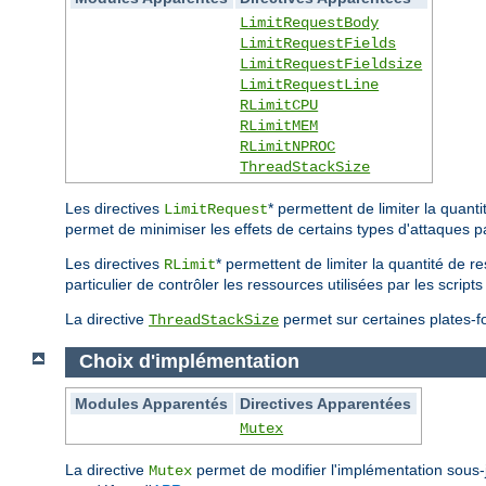
LimitRequestBody
LimitRequestFields
LimitRequestFieldsize
LimitRequestLine
RLimitCPU
RLimitMEM
RLimitNPROC
ThreadStackSize
Les directives
* permettent de limiter la quan
LimitRequest
permet de minimiser les effets de certains types d'attaques p
Les directives
* permettent de limiter la quantité de r
RLimit
particulier de contrôler les ressources utilisées par les scri
La directive
permet sur certaines plates-for
ThreadStackSize
Choix d'implémentation
Modules Apparentés
Directives Apparentées
Mutex
La directive
permet de modifier l'implémentation sous
Mutex