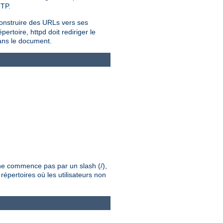
TTP.
onstruire des URLs vers ses
rtoire, httpd doit rediriger le
dans le document.
é ne commence pas par un slash (/),
répertoires où les utilisateurs non