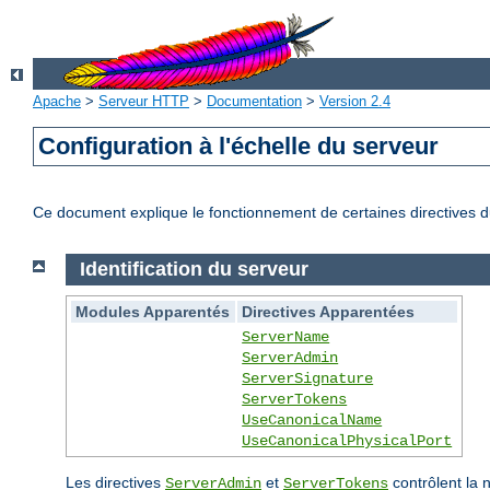
Apache
>
Serveur HTTP
>
Documentation
>
Version 2.4
Configuration à l'échelle du serveur
Ce document explique le fonctionnement de certaines directives du
Identification du serveur
Modules Apparentés
Directives Apparentées
ServerName
ServerAdmin
ServerSignature
ServerTokens
UseCanonicalName
UseCanonicalPhysicalPort
Les directives
et
contrôlent la 
ServerAdmin
ServerTokens