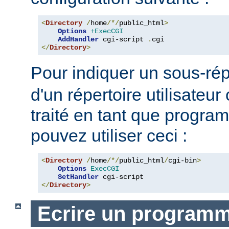
<
Directory
/
home
/*/
public_html
>
Options
+ExecCGI
AddHandler
 cgi-script 
.
</
Directory
>
Pour indiquer un sous-rép
d'un répertoire utilisateur 
traité en tant que progr
pouvez utiliser ceci :
<
Directory
/
home
/*/
public_html
/
cgi-bin
>
Options
ExecCGI
SetHandler
</
Directory
>
Ecrire un program