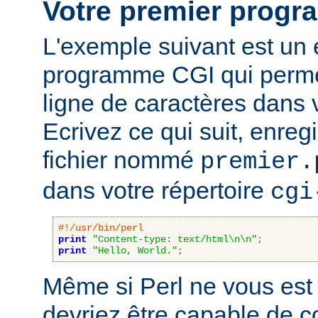
Votre premier prog
L'exemple suivant est un
programme CGI qui permet
ligne de caractères dans 
Ecrivez ce qui suit, enreg
fichier nommé
premier.
dans votre répertoire
cgi
#!/usr/bin/perl
print
"Content-type: text/html\n\n"
;
print
"Hello, World."
;
Même si Perl ne vous est 
devriez être capable de 