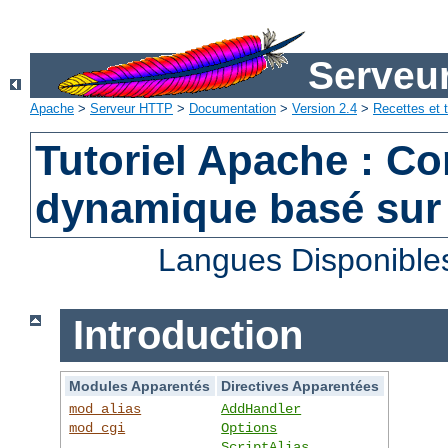
Serveu
Apache
>
Serveur HTTP
>
Documentation
>
Version 2.4
>
Recettes et t
Tutoriel Apache : C
dynamique basé sur
Langues Disponible
Introduction
Modules Apparentés
Directives Apparentées
mod_alias
AddHandler
mod_cgi
Options
ScriptAlias