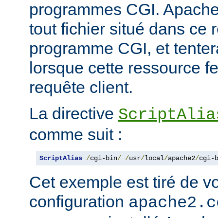
programmes CGI. Apache
tout fichier situé dans ce 
programme CGI, et tentera
lorsque cette ressource fe
requête client.
La directive
ScriptAlia
comme suit :
ScriptAlias
/
cgi-bin
/
/
usr
/
local
/
apache2
/
cgi-
Cet exemple est tiré de vo
configuration
apache2.c