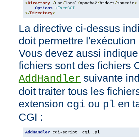
<
Directory
/
usr
/
local
/
apache2
/
htdocs
/
somedir
>
Options
+ExecCGI
</
Directory
>
La directive ci-dessus ind
doit permettre l'exécution
Vous devez aussi indique
fichiers sont des fichiers 
suivante ind
AddHandler
doit traiter tous les fichi
extension
ou
en t
cgi
pl
CGI :
AddHandler
 cgi-script 
.
cgi 
.
pl