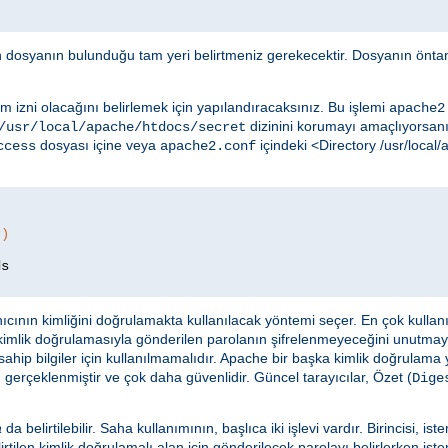
in dosyanın bulunduğu tam yeri belirtmeniz gerekecektir. Dosyanın öntan
m izni olacağını belirlemek için yapılandıracaksınız. Bu işlemi
apache2
dizinini korumayı amaçlıyorsanız
/usr/local/apache/htdocs/secret
dosyası içine veya
içindeki <Directory /usr/loca
ccess
apache2.conf
r)
ıcının kimliğini doğrulamakta kullanılacak yöntemi seçer. En çok kulla
 kimlik doğrulamasıyla gönderilen parolanın şifrelenmeyeceğini unutma
ahip bilgiler için kullanılmamalıdır. Apache bir başka kimlik doğrulama
 gerçeklenmiştir ve çok daha güvenlidir. Güncel tarayıcılar, Özet (
Dige
a
da belirtilebilir. Saha kullanımının, başlıca iki işlevi vardır. Birincisi, ist
rtilen kimlik doğrulamalı alan için gönderilecek parolayı belirlerken istem