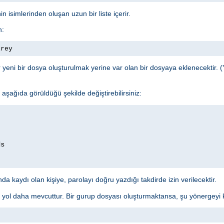
n isimlerinden oluşan uzun bir liste içerir.
n:
irey
yeni bir dosya oluşturulmak yerine var olan bir dosyaya eklenecektir. (
şağıda görüldüğü şekilde değiştirebilirsiniz:
a kaydı olan kişiye, parolayı doğru yazdığı takdirde izin verilecektir.
r yol daha mevcuttur. Bir gurup dosyası oluşturmaktansa, şu yönergeyi ku