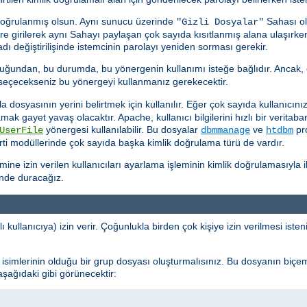
doğrulanmış olsun. Aynı sunucu üzerinde
Sahası ol
"Gizli Dosyalar"
kere girilerek aynı Sahayı paylaşan çok sayıda kısıtlanmış alana ulaşırk
ı değiştirilişinde istemcinin parolayı yeniden sorması gerekir.
uğundan, bu durumda, bu yönergenin kullanımı isteğe bağlıdır. Ancak, 
k seçecekseniz bu yönergeyi kullanmanız gerekecektir.
dosyasının yerini belirtmek için kullanılır. Eğer çok sayıda kullanıcınız 
ramak gayet yavaş olacaktır. Apache, kullanıcı bilgilerini hızlı bir verit
yönergesi kullanılabilir. Bu dosyalar
ve
pro
UserFile
dbmmanage
htdbm
ti modüllerinde çok sayıda başka kimlik doğrulama türü de vardır.
e izin verilen kullanıcıları ayarlama işleminin kimlik doğrulamasıyla ilg
inde duracağız.
ı kullanıcıya) izin verir. Çoğunlukla birden çok kişiye izin verilmesi ist
cı isimlerinin olduğu bir grup dosyası oluşturmalısınız. Bu dosyanın biçe
 aşağıdaki gibi görünecektir: