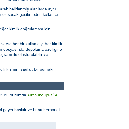
arak belirlenmiş alanlarda aynı
en oluşacak gecikmeden kullanıcı
eğer kimlik doğrulaması için
varsa her bir kullanıcıyı her kimlik
abanı dosyasında depolama özelliğine
gramı ile oluşturulabilir ve
ili kısmını sağlar. Bir sonraki
enir. Bu durumda
AuthGroupFile
mi gayet basittir ve bunu herhangi