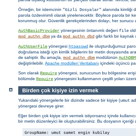
Örneğin, bir istemcinin
alanında kimliği 
"Gizli Dosyalar"
parola özdevinimli olarak yinelenecektir. Böylece parola bir 
korunmuş olur. Güvenlik gerekçelerinden dolayı, her sunucu ad
yönergesinin öntanımlı değeri
old
AuthBasicProvider
file
ya da
gibi farklı bir kayna
mod_authn_dbm
mod_authn_dbd
yönergesi
ile oluşturduğumuz parola 
AuthUserFile
htpasswd
doğrulama isteği için kimlik bilgilerini bir metin dosyasında a
de sahiptir. Bu amaçla,
modülünün
mod_authn_dbm
AuthDBM
değiştirilebilir.
Apache modülleri Veritabanı
içindeki üçüncü par
Son olarak
yönergesi, sunucunun bu bölgesine erişimin
Require
bölümde
yönergesini kullanmanın çeşitli yoları üzer
Require
Birden çok kişiye izin vermek
Yukarıdaki yönergelerle bir dizinde sadece bir kişiye (
adl
umut
yönergesi devreye girer.
Eğer birden çok kişiye izin vermek istiyorsanız içinde kullanı
bir metin düzenleyici ile oluşturabilirsiniz. Bu dosyanın içeriği
GroupName: umut samet engin kubilay