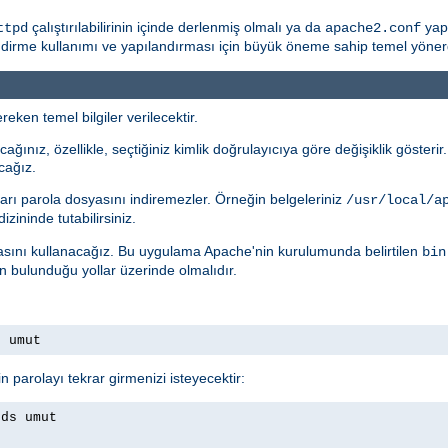
çalıştırılabilirinin içinde derlenmiş olmalı ya da
yapı
ttpd
apache2.conf
rme kullanımı ve yapılandırması için büyük öneme sahip temel yönergele
eken temel bilgiler verilecektir.
ağınız, özellikle, seçtiğiniz kimlik doğrulayıcıya göre değişiklik gösteri
cağız.
arı parola dosyasını indiremezler. Örneğin belgeleriniz
/usr/local/a
izininde tutabilirsiniz.
ını kullanacağız. Bu uygulama Apache'nin kurulumunda belirtilen
bin
ın bulunduğu yollar üzerinde olmalıdır.
s umut
n parolayı tekrar girmenizi isteyecektir:
rds umut