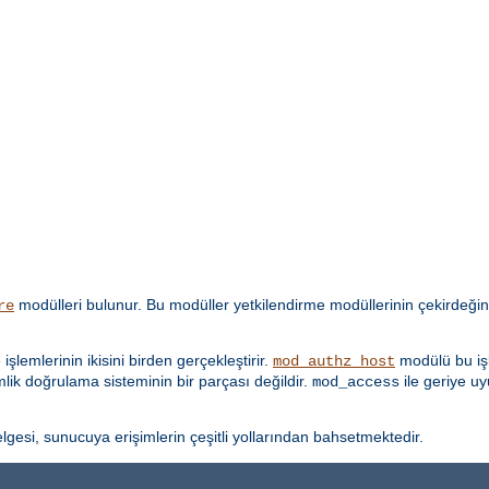
modülleri bulunur. Bu modüller yetkilendirme modüllerinin çekirdeğin
re
lemlerinin ikisini birden gerçekleştirir.
modülü bu işl
mod_authz_host
imlik doğrulama sisteminin bir parçası değildir.
ile geriye u
mod_access
lgesi, sunucuya erişimlerin çeşitli yollarından bahsetmektedir.