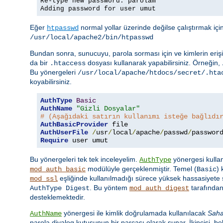
Re-type new password: parolam
Adding password for user umut
Eğer
normal yollar üzerinde değilse çalıştırmak iç
htpasswd
/usr/local/apache2/bin/htpasswd
Bundan sonra, sunucuyu, parola sorması için ve kimlerin erişi
da bir
dosyası kullanarak yapabilirsiniz. Örneğin,
.htaccess
Bu yönergeleri
/usr/local/apache/htdocs/secret/.hta
koyabilirsiniz.
AuthType
Basic
AuthName
"Gizli Dosyalar"
# (Aşağıdaki satırın kullanımı isteğe bağlıdı
AuthBasicProvider
AuthUserFile
/
usr
/
local
/
apache
/
passwd
/
Require
 user umut
Bu yönergeleri tek tek inceleyelim.
yönergesi kullan
AuthType
modülüyle gerçeklenmiştir. Temel (
)
mod_auth_basic
Basic
eşliğinde kullanılmadığı sürece yüksek hassasiyete s
mod_ssl
. Bu yöntem
tarafından
AuthType Digest
mod_auth_digest
desteklemektedir.
yönergesi ile kimlik doğrulamada kullanılacak
Sah
AuthName
parola diyalog kutusunun bir parçası olarak sunar. İkincisi, beli