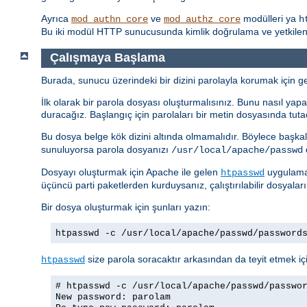
Ayrıca
ve
modülleri ya
mod_authn_core
mod_authz_core
h
Bu iki modül HTTP sunucusunda kimlik doğrulama ve yetkilendi
Çalışmaya Başlama
Burada, sunucu üzerindeki bir dizini parolayla korumak için ger
İlk olarak bir parola dosyası oluşturmalısınız. Bunu nasıl yapac
duracağız. Başlangıç için parolaları bir metin dosyasında tuta
Bu dosya belge kök dizini altında olmamalıdır. Böylece başkal
sunuluyorsa parola dosyanızı
d
/usr/local/apache/passwd
Dosyayı oluşturmak için Apache ile gelen
uygulamas
htpasswd
üçüncü parti paketlerden kurduysanız, çalıştırılabilir dosyalar
Bir dosya oluşturmak için şunları yazın:
htpasswd -c /usr/local/apache/passwd/password
size parola soracaktır arkasından da teyit etmek içi
htpasswd
# htpasswd -c /usr/local/apache/passwd/passwo
New password: parolam