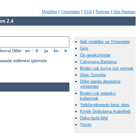
Modüller
|
Yönergeler
|
SSS
|
Terimler
|
Site Haritası
m 2.4
İlgili modüller ve Yönergeler
Giriş
evcut Diller:
en
|
fr
|
ja
|
ko
|
tr
Ön gereksinimler
üsaade edilmesi işlemidir.
Çalışmaya Başlama
Birden çok kişiye izin vermek
Olası Sorunlar
Diğer parola depolama
yöntemleri
Birden çok tedarikçi
kullanmak
Yetkilendirmenin biraz ötesi
Kimlik Doğrulama Arabelleği
Daha fazla bilgi
Yorum