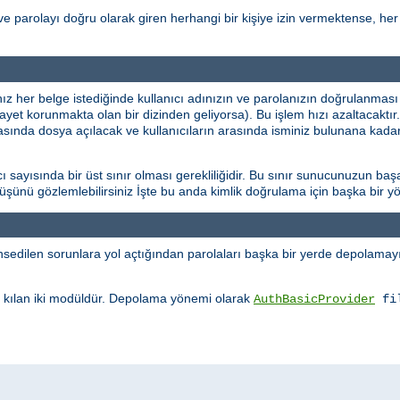
ve parolayı doğru olarak giren herhangi bir kişiye izin vermektense, her 
ınız her belge istediğinde kullanıcı adınızın ve parolanızın doğrulanması
şayet korunmakta olan bir dizinden geliyorsa). Bu işlem hızı azaltacaktı
rasında dosya açılacak ve kullanıcıların arasında isminiz bulunana kadar
sayısında bir üst sınır olması gerekliliğidir. Bu sınır sunucunuzun başa
üşüşünü gözlemlebilirsiniz İşte bu anda kimlik doğrulama için başka bir
edilen sorunlara yol açtığından parolaları başka bir yerde depolamayı 
kılan iki modüldür. Depolama yönemi olarak
AuthBasicProvider
fi