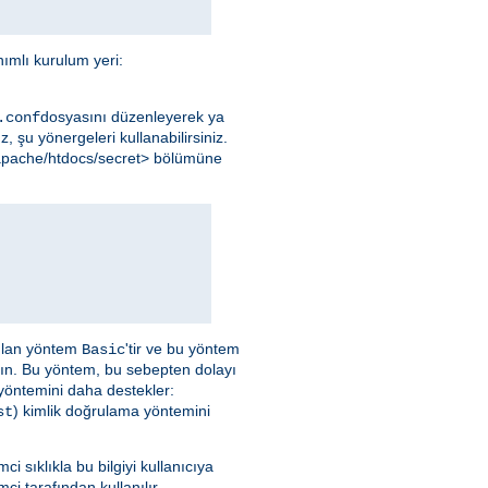
ımlı kurulum yeri:
dosyasını düzenleyerek ya
.conf
, şu yönergeleri kullanabilirsiniz.
l/apache/htdocs/secret> bölümüne
nılan yöntem
'tir ve bu yöntem
Basic
yın. Bu yöntem, bu sebepten dolayı
 yöntemini daha destekler:
) kimlik doğrulama yöntemini
st
emci sıklıkla bu bilgiyi kullanıcıya
ci tarafından kullanılır.