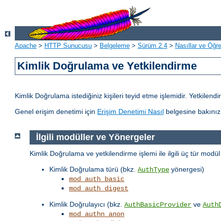
Apache
>
HTTP Sunucusu
>
Belgeleme
>
Sürüm 2.4
>
Nasıllar ve Öğret
Kimlik Doğrulama ve Yetkilendirme
Kimlik Doğrulama istediğiniz kişileri teyid etme işlemidir. Yetkilen
Genel erişim denetimi için
Erişim Denetimi Nasıl
belgesine bakınız
İlgili modüller ve Yönergeler
Kimlik Doğrulama ve yetkilendirme işlemi ile ilgili üç tür modü
Kimlik Doğrulama türü (bkz.
yönergesi)
AuthType
mod_auth_basic
mod_auth_digest
Kimlik Doğrulayıcı (bkz.
ve
AuthBasicProvider
Auth
mod_authn_anon