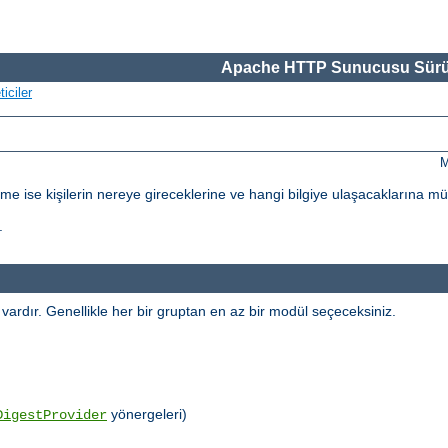
Apache HTTP Sunucusu Sürü
iciler
M
dirme ise kişilerin nereye gireceklerine ve hangi bilgiye ulaşacaklarına m
.
l vardır. Genellikle her bir gruptan en az bir modül seçeceksiniz.
yönergeleri)
DigestProvider