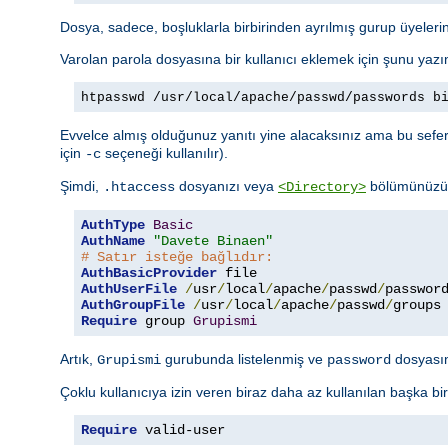
Dosya, sadece, boşluklarla birbirinden ayrılmış gurup üyelerini
Varolan parola dosyasına bir kullanıcı eklemek için şunu yazı
htpasswd /usr/local/apache/passwd/passwords b
Evvelce almış olduğunuz yanıtı yine alacaksınız ama bu sefer 
için
seçeneği kullanılır).
-c
Şimdi,
dosyanızı veya
bölümünüzü a
.htaccess
<Directory>
AuthType
Basic
AuthName
"Davete Binaen"
# Satır isteğe bağlıdır:
AuthBasicProvider
AuthUserFile
/
usr
/
local
/
apache
/
passwd
/
AuthGroupFile
/
usr
/
local
/
apache
/
passwd
/
Require
 group 
Grupismi
Artık,
gurubunda listelenmiş ve
dosyasınd
Grupismi
password
Çoklu kullanıcıya izin veren biraz daha az kullanılan başka bi
Require
 valid-user