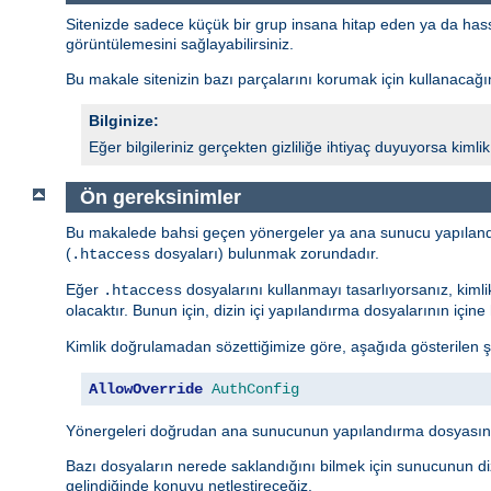
Sitenizde sadece küçük bir grup insana hitap eden ya da hassas 
görüntülemesini sağlayabilirsiniz.
Bu makale sitenizin bazı parçalarını korumak için kullanacağını
Bilginize:
Eğer bilgileriniz gerçekten gizliliğe ihtiyaç duyuyorsa kim
Ön gereksinimler
Bu makalede bahsi geçen yönergeler ya ana sunucu yapıland
(
dosyaları) bulunmak zorundadır.
.htaccess
Eğer
dosyalarını kullanmayı tasarlıyorsanız, kiml
.htaccess
olacaktır. Bunun için, dizin içi yapılandırma dosyalarının içi
Kimlik doğrulamadan sözettiğimize göre, aşağıda gösterilen ş
AllowOverride
AuthConfig
Yönergeleri doğrudan ana sunucunun yapılandırma dosyasına
Bazı dosyaların nerede saklandığını bilmek için sunucunun diz
gelindiğinde konuyu netleştireceğiz.