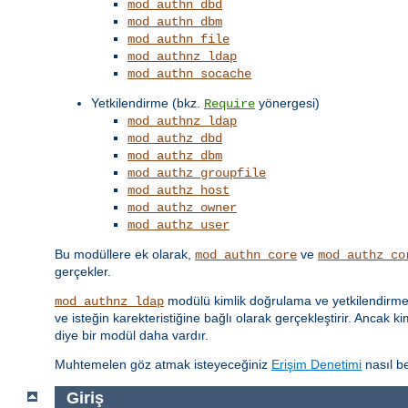
mod_authn_dbd
mod_authn_dbm
mod_authn_file
mod_authnz_ldap
mod_authn_socache
Yetkilendirme (bkz.
yönergesi)
Require
mod_authnz_ldap
mod_authz_dbd
mod_authz_dbm
mod_authz_groupfile
mod_authz_host
mod_authz_owner
mod_authz_user
Bu modüllere ek olarak,
ve
mod_authn_core
mod_authz_co
gerçekler.
modülü kimlik doğrulama ve yetkilendirme iş
mod_authnz_ldap
ve isteğin karekteristiğine bağlı olarak gerçekleştirir. Ancak k
diye bir modül daha vardır.
Muhtemelen göz atmak isteyeceğiniz
Erişim Denetimi
nasıl be
Giriş