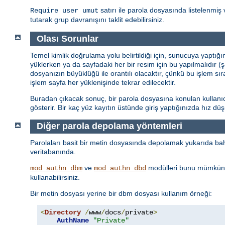
satırı ile parola dosyasında listelenmiş 
Require user umut
tutarak grup davranışını taklit edebilirsiniz.
Olası Sorunlar
Temel kimlik doğrulama yolu belirtildiği için, sunucuya yaptığ
yüklerken ya da sayfadaki her bir resim için bu yapılmalıdır (
dosyanızın büyüklüğü ile orantılı olacaktır, çünkü bu işlem sı
işlem sayfa her yüklenişinde tekrar edilecektir.
Buradan çıkacak sonuç, bir parola dosyasına konulan kullanıcı 
gösterir. Bir kaç yüz kayıtın üstünde giriş yaptığınızda hız d
Diğer parola depolama yöntemleri
Parolaları basit bir metin dosyasında depolamak yukarıda bahs
veritabanında.
ve
modülleri bunu mümkün 
mod_authn_dbm
mod_authn_dbd
kullanabilirsiniz.
Bir metin dosyası yerine bir dbm dosyası kullanım örneği:
<
Directory
/
www
/
docs
/
private
>
AuthName
"Private"