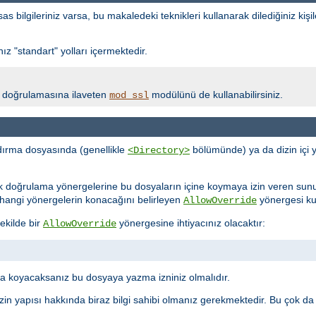
bilgileriniz varsa, bu makaledeki teknikleri kullanarak dilediğiniz kişil
z "standart" yolları içermektedir.
lik doğrulamasına ilaveten
modülünü de kullanabilirsiniz.
mod_ssl
ırma dosyasında (genellikle
bölümünde) ya da dizin içi 
<Directory>
ik doğrulama yönergelerine bu dosyaların içine koymaya izin veren sun
ne hangi yönergelerin konacağını belirleyen
yönergesi kull
AllowOverride
ekilde bir
yönergesine ihtiyacınız olacaktır:
AllowOverride
 koyacaksanız bu dosyaya yazma izniniz olmalıdır.
in yapısı hakkında biraz bilgi sahibi olmanız gerekmektedir. Bu çok da