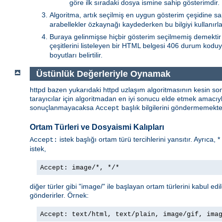
göre ilk sıradaki dosya ismine sahip gösterimdir.
Algoritma, artık seçilmiş en uygun gösterim çeşidine sa
arabellekler özkaynağı kaydederken bu bilgiyi kullanırlar
Buraya gelinmişse hiçbir gösterim seçilmemiş demektir 
çeşitlerini listeleyen bir HTML belgesi 406 durum koduy
boyutları belirtilir.
Üstünlük Değerleriyle Oynamak
httpd bazen yukarıdaki httpd uzlaşım algoritmasının kesin so
tarayıcılar için algoritmadan en iyi sonucu elde etmek amacı
sonuçlanmayacaksa
başlık bilgilerini göndermemekted
Accept
Ortam Türleri ve Dosyaismi Kalıpları
istek başlığı ortam türü tercihlerini yansıtır. Ayrıca, 
Accept:
istek,
Accept: image/*, */*
diğer türler gibi "image/" ile başlayan ortam türlerini kabul edi
gönderirler. Örnek:
Accept: text/html, text/plain, image/gif, ima