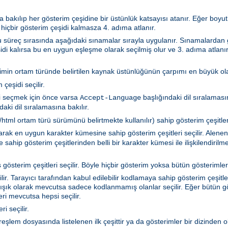
 bakılıp her gösterim çeşidine bir üstünlük katsayısı atanır. Eğer boyutla
 hiçbir gösterim çeşidi kalmasza 4. adıma atlanır.
 Bu süreç sırasında aşağıdaki sınamalar sırayla uygulanır. Sınamalarda
idi kalırsa bu en uygun eşleşme olarak seçilmiş olur ve 3. adıma atlanır
rimin ortam türünde belirtilen kaynak üstünlüğünün çarpımı en büyük olan
çeşidi seçilir.
i seçmek için önce varsa
başlığındaki dil sıralamasın
Accept-Language
aki dil sıralamasına bakılır.
tml ortam türü sürümünü belirtmekte kullanılır) sahip gösterim çeşitleri 
akarak en uygun karakter kümesine sahip gösterim çeşitleri seçilir. Ale
sahip gösterim çeşitlerinden belli bir karakter kümesi ile ilişkilendiril
gösterim çeşitleri seçilir. Böyle hiçbir gösterim yoksa bütün gösterimler 
r. Tarayıcı tarafından kabul edilebilir kodlamaya sahip gösterim çeşitler
ışık olarak mevcutsa sadece kodlanmamış olanlar seçilir. Eğer bütün gö
i mevcutsa hepsi seçilir.
i seçilir.
ya türeşlem dosyasında listelenen ilk çeşittir ya da gösterimler bir dizind