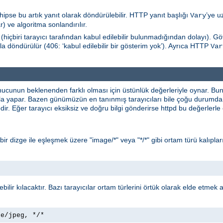
hipse bu artık yanıt olarak döndürülebilir. HTTP yanıt başlığı
’ye u
Vary
) ve algoritma sonlandırılır.
(hiçbiri tarayıcı tarafından kabul edilebilir bulunmadığından dolayı). 
la döndürülür (406: ‘kabul edilebilir bir gösterim yok’). Ayrıca HTTP
Var
nucunun beklenenden farklı olması için üstünlük değerleriyle oynar. B
yla yapar. Bazen günümüzün en tanınmış tarayıcıları bile çoğu durumda 
ir. Eğer tarayıcı eksiksiz ve doğru bilgi gönderirse httpd bu değerlerl
* bir dizge ile eşleşmek üzere "image/*" veya "*/*" gibi ortam türü kalıpları
lebilir kılacaktır. Bazı tarayıcılar ortam türlerini örtük olarak elde etmek
ge/jpeg, */*