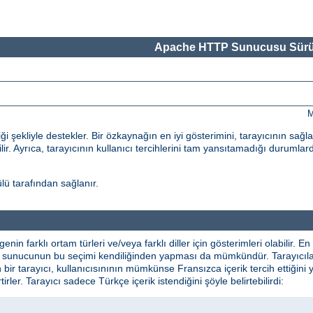
Apache HTTP Sunucusu Sürü
M
 şekliyle destekler. Bir özkaynağın en iyi gösterimini, tarayıcının sağl
ilir. Ayrıca, tarayıcının kullanıcı tercihlerini tam yansıtamadığı durumlard
ü tarafından sağlanır.
lgenin farklı ortam türleri ve/veya farklı diller için gösterimleri olabilir
ikte sunucunun bu seçimi kendiliğinden yapması da mümkündür. Tarayıcılar 
n bir tarayıcı, kullanıcısınının mümkünse Fransızca içerik tercih ettiğini 
irtirler. Tarayıcı sadece Türkçe içerik istendiğini şöyle belirtebilirdi: