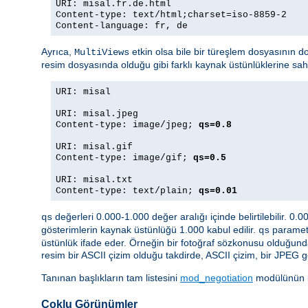
URI: misal.fr.de.html
Content-type: text/html;charset=iso-8859-2
Content-language: fr, de
Ayrıca,
etkin olsa bile bir türeşlem dosyasının d
MultiViews
resim dosyasında olduğu gibi farklı kaynak üstünlüklerine sa
URI: misal
URI: misal.jpeg
Content-type: image/jpeg;
qs=0.8
URI: misal.gif
Content-type: image/gif;
qs=0.5
URI: misal.txt
Content-type: text/plain;
qs=0.01
değerleri 0.000-1.000 değer aralığı içinde belirtilebilir. 0.
qs
gösterimlerin kaynak üstünlüğü 1.000 kabul edilir.
parametr
qs
üstünlük ifade eder. Örneğin bir fotoğraf sözkonusu olduğund
resim bir ASCII çizim olduğu takdirde, ASCII çizim, bir JPEG g
Tanınan başlıkların tam listesini
mod_negotiation
modülünün be
Çoklu Görünümler