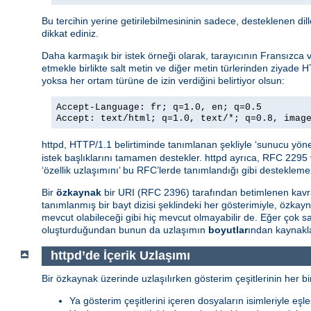
Bu tercihin yerine getirilebilmesininin sadece, desteklenen di
dikkat ediniz.
Daha karmaşık bir istek örneği olarak, tarayıcının Fransızca ve 
etmekle birlikte salt metin ve diğer metin türlerinden ziyade H
yoksa her ortam türüne de izin verdiğini belirtiyor olsun:
Accept-Language: fr; q=1.0, en; q=0.5
Accept: text/html; q=1.0, text/*; q=0.8, imag
httpd, HTTP/1.1 belirtiminde tanımlanan şekliyle ‘sunucu yöne
istek başlıklarını tamamen destekler. httpd ayrıca, RFC 2295 
‘özellik uzlaşımını’ bu RFC’lerde tanımlandığı gibi destekleme
Bir
özkaynak
bir URI (RFC 2396) tarafından betimlenen kavra
tanımlanmış bir bayt dizisi şeklindeki her gösterimiyle, özkay
mevcut olabileceği gibi hiç mevcut olmayabilir de. Eğer çok
oluşturduğundan bunun da uzlaşımın
boyutlar
ından kaynakla
httpd’de İçerik Uzlaşımı
Bir özkaynak üzerinde uzlaşılırken gösterim çeşitlerinin her bir
Ya gösterim çeşitlerini içeren dosyaların isimleriyle eşle