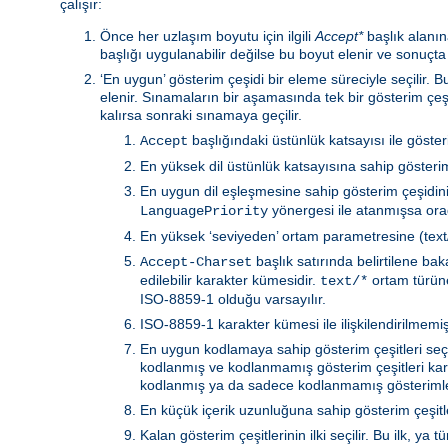
çalışır:
Önce her uzlaşım boyutu için ilgili
Accept*
başlık alanına
başlığı uygulanabilir değilse bu boyut elenir ve sonuçta
‘En uygun’ gösterim çeşidi bir eleme süreciyle seçilir.
elenir. Sınamaların bir aşamasında tek bir gösterim çeş
kalırsa sonraki sınamaya geçilir.
başlığındaki üstünlük katsayısı ile göste
Accept
En yüksek dil üstünlük katsayısına sahip gösterim 
En uygun dil eşleşmesine sahip gösterim çeşidin
yönergesi ile atanmışsa orad
LanguagePriority
En yüksek ‘seviyeden’ ortam parametresine (text/h
başlık satırında belirtilene b
Accept-Charset
edilebilir karakter kümesidir.
ortam türüne 
text/*
ISO-8859-1 olduğu varsayılır.
ISO-8859-1 karakter kümesi ile ilişkilendirilmemiş 
En uygun kodlamaya sahip gösterim çeşitleri seçili
kodlanmış ve kodlanmamış gösterim çeşitleri kar
kodlanmış ya da sadece kodlanmamış gösterimler
En küçük içerik uzunluğuna sahip gösterim çeşitler
Kalan gösterim çeşitlerinin ilki seçilir. Bu ilk, 