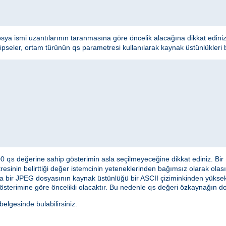
osya ismi uzantılarının taranmasına göre öncelik alacağına dikkat edini
hipseler, ortam türünün
parametresi kullanılarak kaynak üstünlükleri bel
qs
000
değerine sahip gösterimin asla seçilmeyeceğine dikkat ediniz. Bir
qs
esinin belirttiği değer istemcinin yeteneklerinden bağımsız olarak olası
a bir JPEG dosyasının kaynak üstünlüğü bir ASCII çiziminkinden yüksek 
österimine göre öncelikli olacaktır. Bu nedenle
değeri özkaynağın doğ
qs
lgesinde bulabilirsiniz.