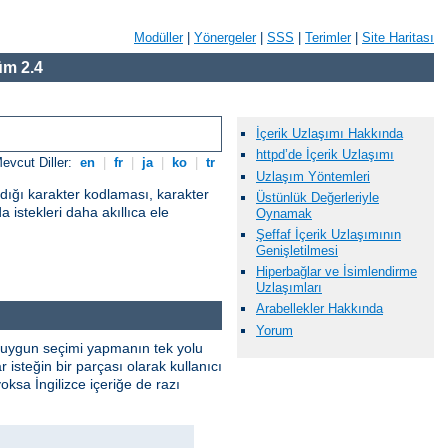
Modüller
|
Yönergeler
|
SSS
|
Terimler
|
Site Haritası
m 2.4
İçerik Uzlaşımı Hakkında
httpd’de İçerik Uzlaşımı
evcut Diller:
en
|
fr
|
ja
|
ko
|
tr
Uzlaşım Yöntemleri
adığı karakter kodlaması, karakter
Üstünlük Değerleriyle
a istekleri daha akıllıca ele
Oynamak
Şeffaf İçerik Uzlaşımının
Genişletilmesi
Hiperbağlar ve İsimlendirme
Uzlaşımları
Arabellekler Hakkında
Yorum
. En uygun seçimi yapmanın tek yolu
isteğin bir parçası olarak kullanıcı
yoksa İngilizce içeriğe de razı