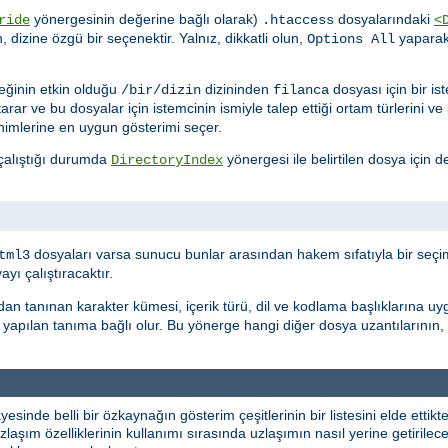
yönergesinin değerine bağlı olarak)
dosyalarındaki
ride
.htaccess
<
n, dizine özgü bir seçenektir. Yalnız, dikkatli olun,
yapara
Options All
ğinin etkin olduğu
dizininden
dosyası için bir i
/bir/dizin
filanca
tarar ve bu dosyalar için istemcinin ismiyle talep ettiği ortam türlerini v
nimlerine en uygun gösterimi seçer.
 çalıştığı durumda
yönergesi ile belirtilen dosya için de
DirectoryIndex
dosyaları varsa sunucu bunlar arasından hakem sıfatıyla bir seçim
tml3
ı çalıştıracaktır.
dan tanınan karakter kümesi, içerik türü, dil ve kodlama başlıklarına uy
yapılan tanıma bağlı olur. Bu yönerge hangi diğer dosya uzantılarının,
yesinde belli bir özkaynağın gösterim çeşitlerinin bir listesini elde etti
laşım özelliklerinin kullanımı sırasında uzlaşımın nasıl yerine getirileceği 