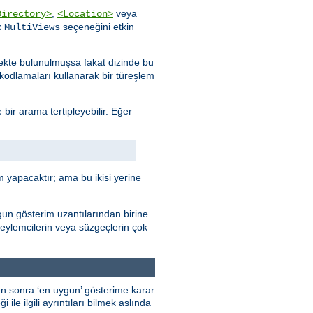
,
veya
Directory>
<Location>
k
seçeneğini etkin
MultiViews
stekte bulunulmuşsa fakat dizinde bu
e kodlamaları kullanarak bir türeşlem
 bir arama tertipleyebilir. Eğer
 yapacaktır; ama bu ikisi yerine
gun gösterim uzantılarından birine
 eylemcilerin veya süzgeçlerin çok
kten sonra ‘en uygun’ gösterime karar
ile ilgili ayrıntıları bilmek aslında