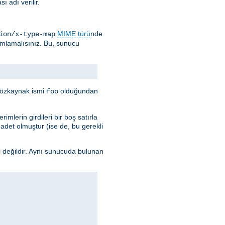
 adı verilir.
MIME türü
nde
ion/x-type-map
ımlamalısınız. Bu, sunucu
e özkaynak ismi
olduğundan
foo
imlerin girdileri bir boş satırla
k adet olmuştur (ise de, bu gerekli
i değildir. Aynı sunucuda bulunan