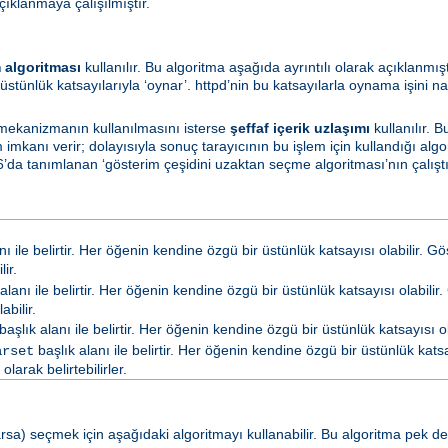
çıklanmaya çalışılmıştır.
 algoritması
kullanılır. Bu algoritma aşağıda ayrıntılı olarak açıklanmış
üstünlük katsayılarıyla ‘oynar’. httpd’nin bu katsayılarla oynama işini na
 mekanizmanın kullanılmasını isterse
şeffaf içerik uzlaşımı
kullanılır. 
mkanı verir; dolayısıyla sonuç tarayıcının bu işlem için kullandığı algo
’da tanımlanan ‘gösterim çeşidini uzaktan seçme algoritması’nın çalıştırı
nı ile belirtir. Her öğenin kendine özgü bir üstünlük katsayısı olabilir. G
ir.
alanı ile belirtir. Her öğenin kendine özgü bir üstünlük katsayısı olabilir.
abilir.
başlık alanı ile belirtir. Her öğenin kendine özgü bir üstünlük katsayısı ola
başlık alanı ile belirtir. Her öğenin kendine özgü bir üstünlük katsay
arset
arak belirtebilirler.
a) seçmek için aşağıdaki algoritmayı kullanabilir. Bu algoritma pek de ya