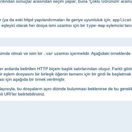
ardından sonuçlar arasından seçim yapar; buna ‘Çoklu Görünüm’ araması
edir (ya da eski httpd yapılandırmaları ile geriye uyumluluk için,
applicat
r eşleyici olarak her dosya ismi uzantısı için bir
eylemcisi tan
type-map
simde olmalı ve isim bir
uzantısı içermelidir. Aşağıdaki örneklerd
.var
ler ardarda belirtilen HTTP biçem başlık satırlarından oluşur. Farklı göster
 Bir eşlem dosyasını bir birleşik öğenin tamamı için bir girdi ile başlatma
sı için aşağıda bir örnek verilmiştir.
layısıyla, bu dosyaların aynı dizinde bulunması beklenirse de bu gerekl
URI'ler belirtebilirsiniz.