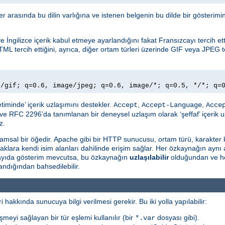
ller arasında bu dilin varlığına ve istenen belgenin bu dilde bir gösteri
İngilizce içerik kabul etmeye ayarlandığını fakat Fransızcayı tercih ettiğ
TML tercih ettiğini, ayrıca, diğer ortam türleri üzerinde GIF veya JPEG te
e/gif; q=0.6, image/jpeg; q=0.6, image/*; q=0.5, */*; q=
timinde’ içerik uzlaşımını destekler.
,
,
Accept
Accept-Language
Acce
ve RFC 2296’da tanımlanan bir deneysel uzlaşım olarak ‘şeffaf’ içerik u
z.
msal bir öğedir. Apache gibi bir HTTP sunucusu, ortam türü, karakter 
naklara kendi isim alanları dahilinde erişim sağlar. Her özkaynağın aynı
 sayıda gösterim mevcutsa, bu özkaynağın
uzlaşılabilir
olduğundan ve he
ndığından bahsedilebilir.
i hakkında sunucuya bilgi verilmesi gerekir. Bu iki yolla yapılabilir:
şmeyi sağlayan bir tür eşlemi kullanılır (bir
dosyası gibi).
*.var