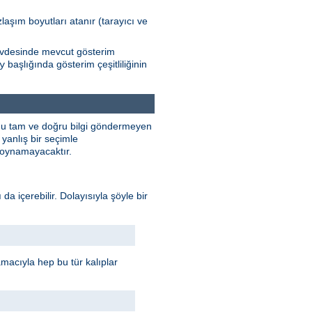
zlaşım boyutları atanır (tarayıcı ve
Gövdesinde mevcut gösterim
başlığında gösterim çeşitliliğinin
y
unu tam ve doğru bilgi göndermeyen
yanlış bir seçimle
e oynamayacaktır.
 da içerebilir. Dolayısıyla şöyle bir
 amacıyla hep bu tür kalıplar