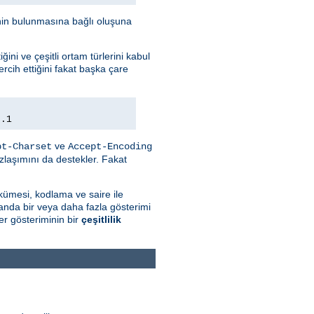
minin bulunmasına bağlı oluşuna
ini ve çeşitli ortam türlerini kabul
rcih ettiğini fakat başka çare
0.1
ve
pt-Charset
Accept-Encoding
zlaşımını da destekler. Fakat
kümesi, kodlama ve saire ile
 anda bir veya daha fazla gösterimi
r gösteriminin bir
çeşitlilik