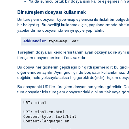
Ya da sunucu örtük bir dosya ismi kalıbı eşleşmesinin 
Bir türeşlem dosyası kullanmak
Bir türeşlem dosyası,
eylemcisi ile ilişkili bir belg
type-map
bir belgedir). Bu özelliği kullanmak için, yapılandırmada bir tü
yapılandırma dosyasında en iyi şöyle yapılabilir:
AddHandler
 type-map 
.
var
Türeşlem dosyaları kendilerini tanımlayan özkaynak ile aynı i
türeşlem dosyasının ismi
'dır.
foo.var
Bu dosya her gösterim çeşidi için bir girdi içermelidir; bu girdi
diğerlerinden ayrılır. Aynı girdi içinde boş satır kullanılamaz.
değildir, hele yoksayılacaksa hiç gerekli değildir). Eşlem dosya
Bu dosyadaki URI'ler türeşlem dosyasının yerine görelidir. Do
tüm dosyalar için türeşlem dosyasındaki gibi mutlak veya göreli 
URI: misal
URI: misal.en.html
Content-type: text/html
Content-language: en