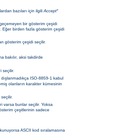
rdan bazıları için ilgili
Accept*
n geçemeyen bir gösterim çeşidi
. Eğer birden fazla gösterim çeşidi
 gösterim çeşidi seçilir.
a bakılır, aksi takdirde
seçilir.
nen dışlanmadıkça ISO-8859-1 kabul
memiş olanların karakter kümesinin
seçilir.
i varsa bunlar seçilir. Yoksa
sterim çeşitlerinin sadece
en okunuyorsa ASCII kod sıralamasına