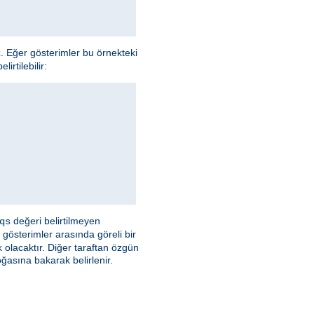
z. Eğer gösterimler bu örnekteki
irtilebilir:
değeri belirtilmeyen
qs
 gösterimler arasında göreli bir
olacaktır. Diğer taraftan özgün
asına bakarak belirlenir.