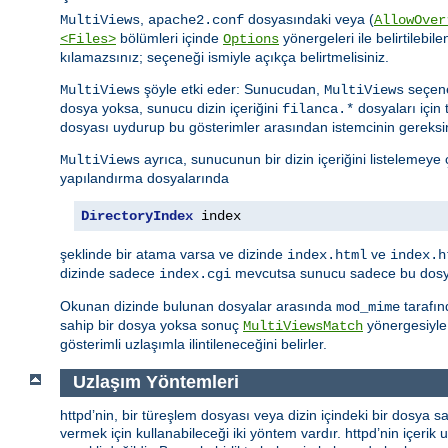
,
dosyasındaki veya (
MultiViews
apache2.conf
AllowOver
bölümleri içinde
yönergeleri ile belirtilebile
<Files>
Options
kılamazsınız; seçeneği ismiyle açıkça belirtmelisiniz.
şöyle etki eder: Sunucudan,
seçene
MultiViews
MultiViews
dosya yoksa, sunucu dizin içeriğini
dosyaları için 
filanca.*
dosyası uydurup bu gösterimler arasından istemcinin gereksi
ayrıca, sunucunun bir dizin içeriğini listelemeye
MultiViews
yapılandırma dosyalarında
DirectoryIndex
 index
şeklinde bir atama varsa ve dizinde
ve
index.html
index.h
dizinde sadece
mevcutsa sunucu sadece bu dosyay
index.cgi
Okunan dizinde bulunan dosyalar arasında
tarafın
mod_mime
sahip bir dosya yoksa sonuç
yönergesiyle 
MultiViewsMatch
gösterimli uzlaşımla ilintileneceğini belirler.
Uzlaşım Yöntemleri
httpd’nin, bir türeşlem dosyası veya dizin içindeki bir dosya sa
vermek için kullanabileceği iki yöntem vardır. httpd’nin içerik uz