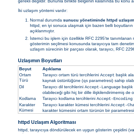
gerekli değildir. Bununla birlikte belgenin kalanında bu konu a
İki uzlaşım yöntemi vardır:
Normal durumda
sunucu yönetiminde httpd uzlaşım
httpd, en iyi sonuca ulaşmak için bazen belli boyutların 
açıklanmıştır.
İstemci bu işlem için özellikle RFC 2295’te tanımlanan
gösterimin seçilmesi konusunda tarayıcıya tam denetim i
uzlaşım sürecinin bir parçası olarak, tarayıcı, RFC 2296
Uzlaşımın Boyutları
Boyut
Açıklama
Ortam
Tarayıcı ortam türü tercihlerini
başlık ala
Accept
Türü
kaynak üstünlüğüne (
parametresi) sahip olabil
qs
Dil
Tarayıcı dil tercihlerini
başlık 
Accept-Language
olabileceği gibi hiç bir dille ilişkilendirimemiş de ol
Kodlama
Tarayıcı kodlama tercihlerini
Accept-Encoding
Karakter
Tarayıcı karakter kümesi tercihlerini
Accept-Ch
Kümesi
karakter kümesini ortam türünün bir parametresi ol
httpd Uzlaşım Algoritması
httpd, tarayıcıya döndürülecek en uygun gösterim çeşidini (vars