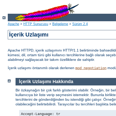
Apache
>
HTTP Sunucusu
>
Belgeleme
>
Sürüm 2.4
İçerik Uzlaşımı
Apache HTTPD, içerik uzlaşımını HTTP/1.1 belirtiminde bahsedildiği
kümesi, dil, ortam türü gibi kullanıcı tercihlerine bağlı olarak seçeb
alabilmeyi sağlayacak bir takım özelliklere de sahiptir.
İçerik uzlaşımı öntanımlı olarak derlenen
modül
mod_negotiation
İçerik Uzlaşımı Hakkında
Bir özkaynağın bir çok farklı gösterimi olabilir. Örneğin, bir be
kullanıcıya bir liste verip seçmesini istemektir. Bununla birl
tercihlerini de gönderdiğinden bu istendiği gibi çalışır. Örneği
olabileceğini belirtebilirdi. Tarayıcılar bu tercihleri başlıkta bel
Accept-Language: tr