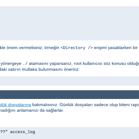
ikle önem vermelisiniz; örneğin
erişimi yasaklarken bir
<Directory />
; yönergeye
atamasını yaparsanız, root kullanıcısı söz konusu olduğ
./
ki satırın mutlaka bulunmasını öneririz:
lük dosyalarına
bakmalısınız. Günlük dosyaları sadece olup biteni ra
olmadığını anlamanızı da sağlarlar.
p??" access_log