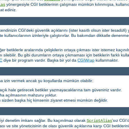
yönergesiyle CGI betiklerinin çalışması mümkün kılınmışsa, kullanıc
ias
kat ediniz.
dinizin CGI'deki güvenlik açıklarını (ister kasıtlı olsun ister tesadüf
 kullanıcılarının izinleriyle çalıştırırlar. Bu bakımdan dikkatle denenmed
iğer betiklerle aralarında çelişkilerin ortaya çıkması ister istemez kaçını
 silebilir. Bu gibi durumların ortaya çıkmaması için betiklerin farklı kull
C
diye bir program vardır. Başka bir yol da
CGIWrap
kullanmaktır.
rına izin vermek ancak şu koşullarda mümkün olabilir:
ya açık hale getirecek betikler yazmayacaklarına tam güveniniz vardır.
daha açılmasının mahzuru yoktur.
u sizden başka hiç kimsenin ziyaret etmesi mümkün değildir.
a iyi denetim imkanı sağlar. Bu kaçınılmaz olarak
’sız CGI’
ScriptAlias
ması ve site yöneticisinin de olası güvenlik açıklarına karşı CGI betikler