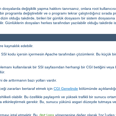
len dosyalarda değişiklik yapma hakkını tanırsanız, onlara root kullanıcıs
rlı bir programla değiştirebilir ve o programı tekrar çalıştırdığınız sırad
r dizin olduğu takdirde, birileri bir günlük dosyasını bir sistem dosyasın
r. Günlüklerin dosyaları herkes tarafından yazılabilir olduğu takdirde ise 
re kaynaklık edebilir.
rı, SSI kodu içersin içermesin Apache tarafından çözümlenir. Bu küçük bir
lemanı kullanılarak bir SSI sayfasından herhangi bir CGI betiğini veya
dür.
i de arttırmanın bazı yolları vardır.
ceği zararları bertaraf etmek için
CGI Genelinde
bölümünde açıklandığı
ehlikeli olabilir. Bu özellikle paylaşımlı ve yüksek trafikli bir sunucu ort
ıyla etkinleştirmek gerekir. Bu, sunucu yükünü asgari düzeyde tutmaya ve
rmayı iptal etmektir. Bu,
yönergesine değer olarak
Options
Includes