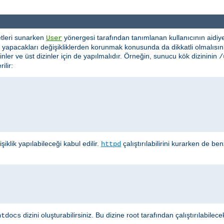
etleri sunarken
yönergesi tarafından tanımlanan kullanıcının aidiye
User
ın yapacakları değişikliklerden korunmak konusunda da dikkatli olmalısı
zinler ve üst dizinler için de yapılmalıdır. Örneğin, sunucu kök dizininin
/
ilir:
iklik yapılabileceği kabul edilir.
çalıştırılabilirini kurarken de b
httpd
dizini oluşturabilirsiniz. Bu dizine root tarafından çalıştırılabi
htdocs