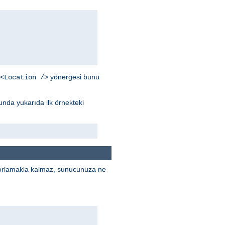
yönergesi bunu
<Location />
unda yukarıda ilk örnekteki
porlamakla kalmaz, sunucunuza ne