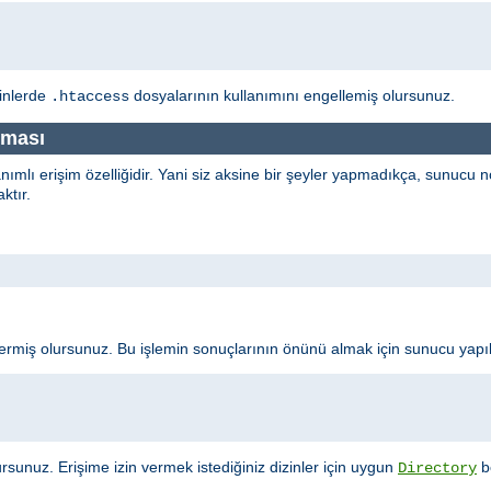
zinlerde
dosyalarının kullanımını engellemiş olursunuz.
.htaccess
nması
anımlı erişim özelliğidir. Yani siz aksine bir şeyler yapmadıkça, sunucu
ktır.
 vermiş olursunuz. Bu işlemin sonuçlarının önünü almak için sunucu yap
rsunuz. Erişime izin vermek istediğiniz dizinler için uygun
bö
Directory