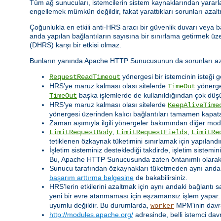
Tüm ağ sunucuları, istemcilerin sistem kaynaklarından yararla
engellemek mümkün değildir, fakat yarattıkları sorunları azaltm
Çoğunlukla en etkili anti-HRS aracı bir güvenlik duvarı veya b
anda yapılan bağlantıların sayısına bir sınırlama getirmek üzer
(DHRS) karşı bir etkisi olmaz.
Bunların yanında Apache HTTP Sunucusunun da sorunları azalt
yönergesi bir istemcinin isteği 
RequestReadTimeout
HRS’ye maruz kalması olası sitelerde
yönerges
TimeOut
başka işlemlerde de kullanıldığından çok düşü
TimeOut
HRS’ye maruz kalması olası sitelerde
KeepAliveTime
yönergesi üzerinden kalıcı bağlantıları tamamen kapatab
Zaman aşımıyla ilgili yönergeler bakımından diğer modül
,
,
LimitRequestBody
LimitRequestFields
LimitRe
tetiklenen özkaynak tüketimini sınırlamak için yapılandırı
İşletim sisteminiz desteklediği takdirde, işletim sistemi
Bu, Apache HTTP Sunucusunda zaten öntanımlı olarak et
Sunucu tarafından özkaynakları tüketmeden aynı anda iş
başarım arttırma belgesine
de bakabilirsiniz.
HRS’lerin etkilerini azaltmak için aynı andaki bağlantı sa
yeni bir evre atanmaması için eşzamansız işlem yapa
uyumlu değildir. Bu durumlarda,
MPM'inin davra
worker
http://modules.apache.org/
adresinde, belli istemci dav