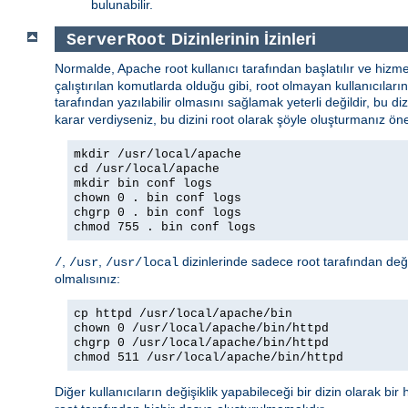
bulunabilir.
Dizinlerinin İzinleri
ServerRoot
Normalde, Apache root kullanıcı tarafından başlatılır ve hizm
çalıştırılan komutlarda olduğu gibi, root olmayan kullanıcılar
tarafından yazılabilir olmasını sağlamak yeterli değildir, bu di
karar verdiyseniz, bu dizini root olarak şöyle oluşturmanız öner
mkdir /usr/local/apache
cd /usr/local/apache
mkdir bin conf logs
chown 0 . bin conf logs
chgrp 0 . bin conf logs
chmod 755 . bin conf logs
,
,
dizinlerinde sadece root tarafından değiş
/
/usr
/usr/local
olmalısınız:
cp httpd /usr/local/apache/bin
chown 0 /usr/local/apache/bin/httpd
chgrp 0 /usr/local/apache/bin/httpd
chmod 511 /usr/local/apache/bin/httpd
Diğer kullanıcıların değişiklik yapabileceği bir dizin olarak bir