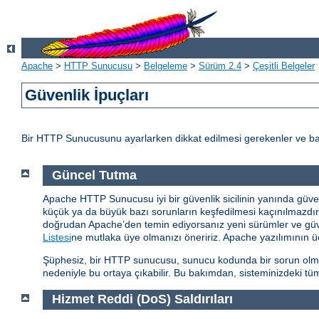
Apache
>
HTTP Sunucusu
>
Belgeleme
>
Sürüm 2.4
>
Çeşitli Belgeler
Güvenlik İpuçları
Bir HTTP Sunucusunu ayarlarken dikkat edilmesi gerekenler ve baz
Güncel Tutma
Apache HTTP Sunucusu iyi bir güvenlik sicilinin yanında güvenlik
küçük ya da büyük bazı sorunların keşfedilmesi kaçınılmazd
doğrudan Apache’den temin ediyorsanız yeni sürümler ve güvenl
Listesi
ne mutlaka üye olmanızı öneririz. Apache yazılımının üç
Şüphesiz, bir HTTP sunucusu, sunucu kodunda bir sorun olmasa 
nedeniyle bu ortaya çıkabilir. Bu bakımdan, sisteminizdeki tüm
Hizmet Reddi (DoS) Saldırıları