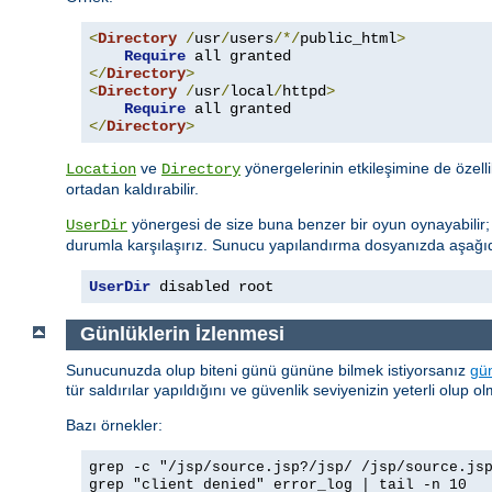
<
Directory
/
usr
/
users
/*/
public_html
>
Require
</
Directory
>
<
Directory
/
usr
/
local
/
httpd
>
Require
</
Directory
>
ve
yönergelerinin etkileşimine de özell
Location
Directory
ortadan kaldırabilir.
yönergesi de size buna benzer bir oyun oynayabilir
UserDir
durumla karşılaşırız. Sunucu yapılandırma dosyanızda aşağıda
UserDir
 disabled root
Günlüklerin İzlenmesi
Sunucunuzda olup biteni günü gününe bilmek istiyorsanız
gün
tür saldırılar yapıldığını ve güvenlik seviyenizin yeterli olup 
Bazı örnekler:
grep -c "/jsp/source.jsp?/jsp/ /jsp/source.js
grep "client denied" error_log | tail -n 10