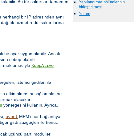
alabilir. Bu tür saldırıları tamamen
Yapılandırma bölümlerinin
birleştirilmesi
Yorum
rı herhangi bir IP adresinden aynı
 dağıtık hizmet reddi saldırılarına
 bir ayar uygun olabilir. Ancak
ına sebep olabilir.
rttırmak amacıyla
KeepAlive
geleri, istemci girdileri ile
in etkin olmasını sağlamalısınız.
ırmak olacaktır.
yönergesini kullanın. Ayrıca,
s
ası,
MPM’i her bağlantıya
event
iğer girdi süzgeçleri ile henüz
lacak üçüncü parti modüller