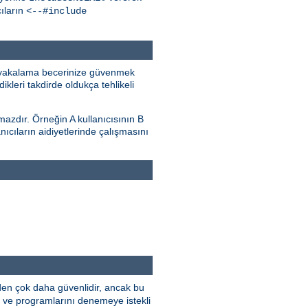
ıların
<--#include
i) yakalama becerinize güvenmek
ikleri takdirde oldukça tehlikeli
lmazdır. Örneğin A kullanıcısının B
anıcıların aidiyetlerinde çalışmasını
den çok daha güvenlidir, ancak bu
ini ve programlarını denemeye istekli