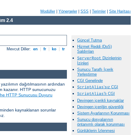
Modüller
|
Yönergeler
|
SSS
|
Terimler
|
Site Haritası
m 2.4
Güncel Tutma
Hizmet Reddi (DoS)
Mevcut Diller:
en
|
fr
|
ko
|
tr
Saldırıları
Dizinlerinin
ServerRoot
İzinleri
Sunucu Taraflı İçerik
Yerleştirme
CGI Genelinde
ir yazılımın dağıtılmasının ardından
’sız CGI
ScriptAlias
nem kazanır. HTTP sunucunuzu
’lı CGI
ScriptAlias
he HTTP Sunucusu Duyuru
Devingen içerikli kaynaklar
Devingen içeriğin güvenliği
steminden kaynaklanan sorunlar
Sistem Ayarlarının Korunması
ız.
Sunucu dosyalarının
öntanımlı olarak korunması
Günlüklerin İzlenmesi