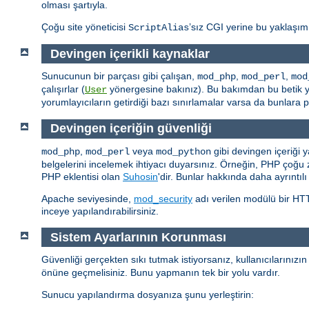
olması şartıyla.
Çoğu site yöneticisi
’sız CGI yerine bu yaklaşım
ScriptAlias
Devingen içerikli kaynaklar
Sunucunun bir parçası gibi çalışan,
,
,
mod_php
mod_perl
mod
çalışırlar (
yönergesine bakınız). Bu bakımdan bu betik yorum
User
yorumlayıcıların getirdiği bazı sınırlamalar varsa da bunlar
Devingen içeriğin güvenliği
,
veya
gibi devingen içeriği y
mod_php
mod_perl
mod_python
belgelerini incelemek ihtiyacı duyarsınız. Örneğin, PHP çoğu
PHP eklentisi olan
Suhosin
'dir. Bunlar hakkında daha ayrıntılı
Apache seviyesinde,
mod_security
adı verilen modülü bir HTTP
inceye yapılandırabilirsiniz.
Sistem Ayarlarının Korunması
Güvenliği gerçekten sıkı tutmak istiyorsanız, kullanıcılarınızı
önüne geçmelisiniz. Bunu yapmanın tek bir yolu vardır.
Sunucu yapılandırma dosyanıza şunu yerleştirin: