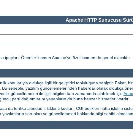
Apache HTTP Sunucusu Sürü
ı ipuçları. Öneriler kısmen Apache’ye özel kısmen de genel olacaktır.
 konularıyla oldukça ilgili bir geliştirici topluluğuna sahiptir. Fakat, b
ır. Bu sebeple, yazılım güncellemelerinden haberdar olmak oldukça ö
ik güncellemeleri ile ilgili bilgileri tam zamanında alabilmek için
Apac
üncü parti dağıtımlarını yapanların da buna benzer hizmetleri vardır.
da tehlike altındadır. Eklenti kodları, CGI betikleri hatta işletim si
 yazılımların sorunları ve güncellemeleri hakkında bilgi sahibi olmalısın