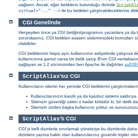
sağlanır. Ancak, eğer betiklerin bulunduğu dizinde
ScriptAl
ile bu betikleri çalıştırabileceklerine dik
virtual="..." -->
CGI Genelinde
Herşeyden önce ya CGI betiğini/programını yazanlara ya da ken
zorundasınız. CGI betikleri esasen sisteminizdeki komutları site
olabilirler.
CGI betiklerinin hepsi aynı kullanıcının aidiyetinde çalışırsa d
kullanıcısına garezi varsa bir betik yazıp B’nin CGI veritabanını
sağlayan ve 1.2 sürümünden beri Apache ile dağıtılan
suEXE
’sız CGI
ScriptAlias
Kullanıcıların sitenin her yerinde CGI betiklerini çalıştırmala
Kullanıcılarınızın kasıtlı ya da kasıtsız sistemi saldırı
Sitenizin güvenliği zaten o kadar kötüdür ki, bir delik 
Sitenizin sizden başka kullanıcısı yoktur ve sunucunuz
’lı CGI
ScriptAlias
CGI’yi belli dizinlerle sınırlamak yöneticiye bu dizinlerde dah
dizinlere yazma hakkı olan kullanıcılarınız güvenilir kişiler ol