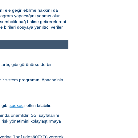
ını ele geçirilebilme hakkını da
a program yapacağını yapmış olur.
a sembolik bağ haline getirerek root
birileri dosyaya yanıltıcı veriler
 artış gibi görünürse de bir
 bir sistem programını Apache’nin
 gibi
suexec
’i etkin kılabilir.
amında önemlidir. SSI sayfalarını
 risk yönetimini kolaylaştırmaya
yerine
vererek
IncludesNOEXEC