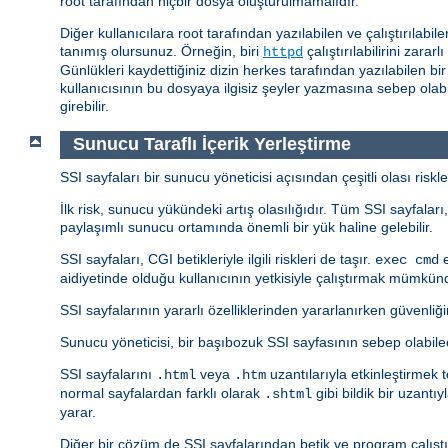
root tarafından hiçbir dosya oluşturulmamalıdır.
Diğer kullanıcılara root tarafından yazılabilen ve çalıştırılabi
tanımış olursunuz. Örneğin, biri
çalıştırılabilirini zara
httpd
Günlükleri kaydettiğiniz dizin herkes tarafından yazılabilen bi
kullanıcısının bu dosyaya ilgisiz şeyler yazmasına sebep olabili
girebilir.
Sunucu Taraflı İçerik Yerleştirme
SSI sayfaları bir sunucu yöneticisi açısından çeşitli olası riskle
İlk risk, sunucu yükündeki artış olasılığıdır. Tüm SSI sayfala
paylaşımlı sunucu ortamında önemli bir yük haline gelebilir.
SSI sayfaları, CGI betikleriyle ilgili riskleri de taşır.
e
exec cmd
aidiyetinde olduğu kullanıcının yetkisiyle çalıştırmak mümkün
SSI sayfalarının yararlı özelliklerinden yararlanırken güvenliğin
Sunucu yöneticisi, bir başıbozuk SSI sayfasının sebep olabile
SSI sayfalarını
veya
uzantılarıyla etkinleştirmek t
.html
.htm
normal sayfalardan farklı olarak
gibi bildik bir uzant
.shtml
yarar.
Diğer bir çözüm de SSI sayfalarından betik ve program çalıştı