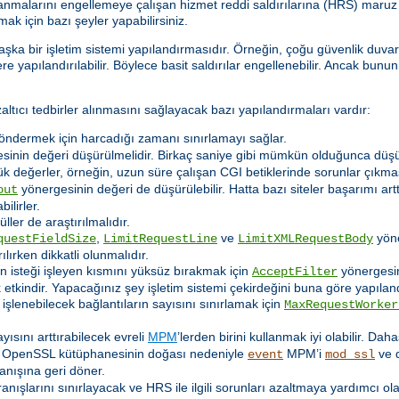
nmalarını engellemeye çalışan hizmet reddi saldırılarına (HRS) maruz k
ak için bazı şeyler yapabilirsiniz.
aşka bir işletim sistemi yapılandırmasıdır. Örneğin, çoğu güvenlik duva
e yapılandırılabilir. Böylece basit saldırılar engellenebilir. Ancak bunun
ıcı tedbirler alınmasını sağlayacak bazı yapılandırmaları vardır:
göndermek için harcadığı zamanı sınırlamayı sağlar.
inin değeri düşürülmelidir. Birkaç saniye gibi mümkün olduğunca düşük
k değerler, örneğin, uzun süre çalışan CGI betiklerinde sorunlar çıkmas
yönergesinin değeri de düşürülebilir. Hatta bazı siteler başarımı a
out
ilirler.
ler de araştırılmalıdır.
,
ve
yöner
questFieldSize
LimitRequestLine
LimitXMLRequestBody
lırken dikkatli olunmalıdır.
nin isteği işleyen kısmını yüksüz bırakmak için
yönergesin
AcceptFilter
kindir. Yapacağınız şey işletim sistemi çekirdeğini buna göre yapıland
lenebilecek bağlantıların sayısını sınırlamak için
MaxRequestWorker
yısını arttırabilecek evreli
MPM
’lerden birini kullanmak iyi olabilir. Dah
r. OpenSSL kütüphanesinin doğası nedeniyle
MPM’i
ve d
event
mod_ssl
nışına geri döner.
ranışlarını sınırlayacak ve HRS ile ilgili sorunları azaltmaya yardımcı o