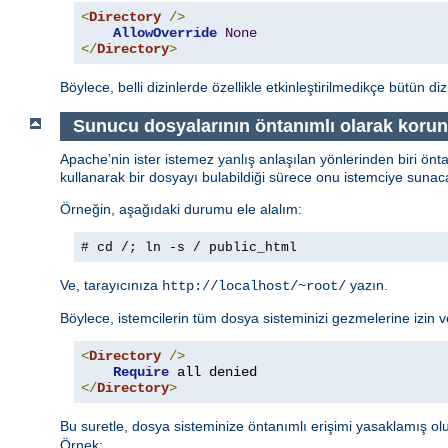
<
Directory
/>
AllowOverride
None
</
Directory
>
Böylece, belli dizinlerde özellikle etkinleştirilmedikçe bütün di
Sunucu dosyalarının öntanımlı olarak koru
Apache’nin ister istemez yanlış anlaşılan yönlerinden biri önt
kullanarak bir dosyayı bulabildiği sürece onu istemciye sunaca
Örneğin, aşağıdaki durumu ele alalım:
# cd /; ln -s / public_html
Ve, tarayıcınıza
yazın.
http://localhost/~root/
Böylece, istemcilerin tüm dosya sisteminizi gezmelerine izin
<
Directory
/>
Require
</
Directory
>
Bu suretle, dosya sisteminize öntanımlı erişimi yasaklamış olu
Örnek: