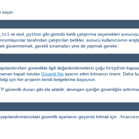
ı seçer.
ve
gibi gömülü betik çalıştırma seçenekleri sunucuyu 
_tcl
mod_python
layıcılar tarafından çalıştırılan betikler, sunucu kullanıcısının eriştiği
a pek güvenmemek, gerekli sınamaları yine de yapmak gerekir.
apılandırırken güvenlikle ilgili değerlendirmelerin çoğu
'nin kapsa
httpd
 zaman kapalı tutulan
Güvenli Kip
ayarını etkin kılmanızı önerir. Daha faz
 bilgi için her projenin kendi belgelerine başvurun.
 güvenlik duvarı gibi ele alabilir, devingen içeriğin güvenliğini arttı
n yapılandırmanızdaki güvenlik ayarlarını geçersiz kılmak için
.htacces