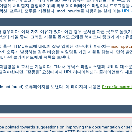
움이 된다. 이 모듈의 지시어는 브라우저 종류나 클라이언트의 IP 주소 등
 요청을 어떻게 처리할지 결정하기위해 외부 데이터베이스 파일이나 프로그램을 
이렉션, 프록시, 모두를 지원한다. mod_rewrite를 사용하는 실제 예는
URL
경우이다. 여러 가지 이유가 있다. 어떤 경우 문서를 다른 곳으로 옮겼기
법이 제일 좋다. 그러면 자원을 옮겨도 오래된 북마크나 링크가 계속 유
 직접 혹은 HTML 링크에 URL이 잘못 입력된 경우이다. 아파치는
mod_spel
Found" 오류가 발생하는 경우 비슷한 파일명을 가진 자원을 찾는다. 만약 발견
개 있다면 클라이언트에게 목록을 보낸다.
않고 파일명을 비교하는 기능이다. 그래서 유닉스 파일시스템과 URL의 대
RL을 고쳐야한다면, "잘못된" 요청때마다 URL 리다이렉션과 클라이언트의
file not found) 오류페이지를 보낸다. 이 페이지의 내용은
ErrorDocumen
be pointed towards suggestions on improving the documentation or ser
tions on how to manage the Apache HTTP Server should be directed at e