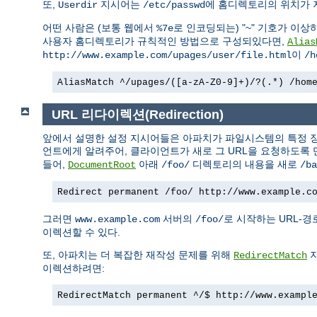
또,
지시어는
에 홈디렉토리의 위치가 
Userdir
/etc/passwd
어떤 사람은 (보통 웹에서
로 인코딩되는) "~" 기호가 이상
%7e
사용자 홈디렉토리가 규칙적인 방법으로 구성되있다면,
Alias
이
http://www.example.com/upages/user/file.html
/h
AliasMatch ^/upages/([a-zA-Z0-9]+)/?(.*) /hom
URL 리다이렉션(Redirection)
앞에서 설명한 설정 지시어들은 아파치가 파일시스템의 특정 장
언트에게 알려주어, 클라이언트가 새로 그 URL을 요청하도록 
들어,
아래
디렉토리의 내용을 새로
DocumentRoot
/foo/
/ba
Redirect permanent /foo/ http://www.example.c
그러면
서버의
로 시작하는 URL-
www.example.com
/foo/
이렉션할 수 있다.
또, 아파치는 더 복잡한 재작성 문제를 위해
지
RedirectMatch
이렉션하려면:
RedirectMatch permanent ^/$ http://www.exampl