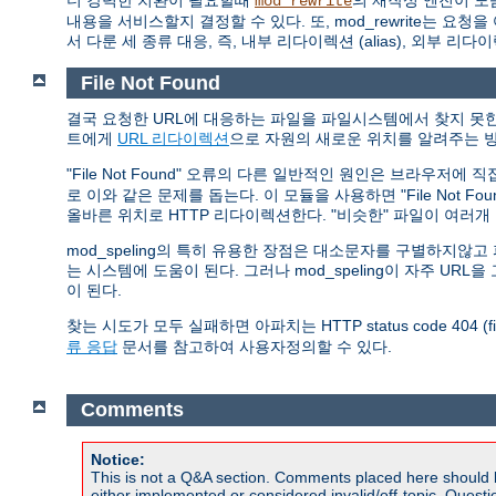
더 강력한 치환이 필요할때
의 재작성 엔진이 도
mod_rewrite
내용을 서비스할지 결정할 수 있다. 또, mod_rewrite는
서 다룬 세 종류 대응, 즉, 내부 리다이렉션 (alias), 외부 리다
File Not Found
결국 요청한 URL에 대응하는 파일을 파일시스템에서 찾지 못한 
트에게
URL 리다이렉션
으로 자원의 새로운 위치를 알려주는 방
"File Not Found" 오류의 다른 일반적인 원인은 브라우저에
로 이와 같은 문제를 돕는다. 이 모듈을 사용하면 "File Not 
올바른 위치로 HTTP 리다이렉션한다. "비슷한" 파일이 여러
mod_speling의 특히 유용한 장점은 대소문자를 구별하지
는 시스템에 도움이 된다. 그러나 mod_speling이 자주 U
이 된다.
찾는 시도가 모두 실패하면 아파치는 HTTP status code 404 (
류 응답
문서를 참고하여 사용자정의할 수 있다.
Comments
Notice:
This is not a Q&A section. Comments placed here should 
either implemented or considered invalid/off-topic. Ques