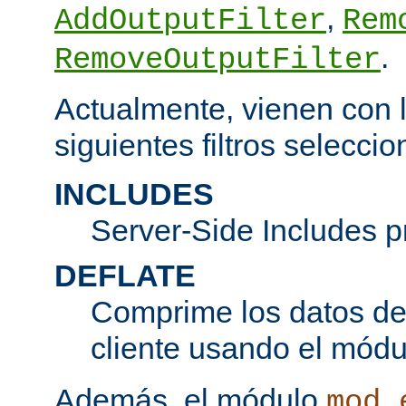
,
AddOutputFilter
Rem
.
RemoveOutputFilter
Actualmente, vienen con l
siguientes filtros seleccio
INCLUDES
Server-Side Includes 
DEFLATE
Comprime los datos de 
cliente usando el mód
Además, el módulo
mod_