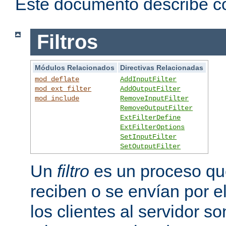
Este documento describe có
Filtros
Módulos Relacionados
Directivas Relacionadas
mod_deflate
AddInputFilter
mod_ext_filter
AddOutputFilter
mod_include
RemoveInputFilter
RemoveOutputFilter
ExtFilterDefine
ExtFilterOptions
SetInputFilter
SetOutputFilter
Un
filtro
es un proceso que
reciben o se envían por e
los clientes al servidor 